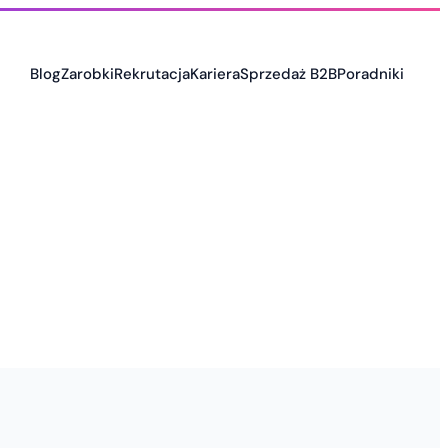
Blog
Zarobki
Rekrutacja
Kariera
Sprzedaż B2B
Poradniki