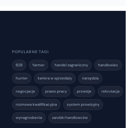
POPULARNE TAGI
B2B
farmer
handel zagraniczny
handlowiec
hunter
kariera w sprzedaży
narzędzia
negocjacje
prawo pracy
prowizje
rekrutacja
rozmowa kwalifikacyjna
system prowizyjny
wynagrodzenia
zarobki handlowców