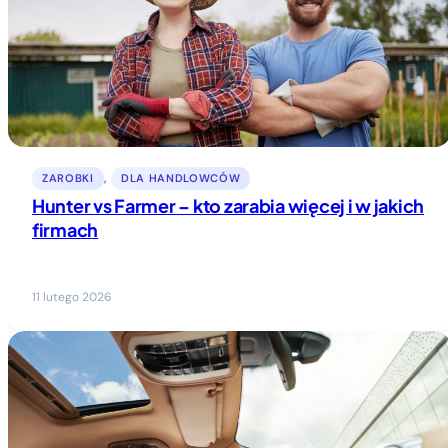
ZAROBKI
, 
DLA HANDLOWCÓW
Hunter vs Farmer – kto zarabia więcej i w jakich
firmach
11 lutego 2026