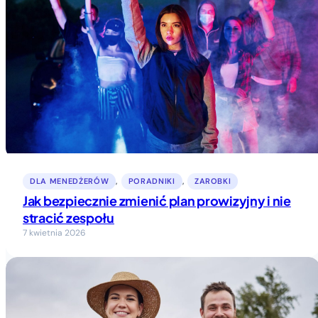
DLA MENEDŻERÓW
, 
PORADNIKI
, 
ZAROBKI
Jak bezpiecznie zmienić plan prowizyjny i nie
stracić zespołu
7 kwietnia 2026