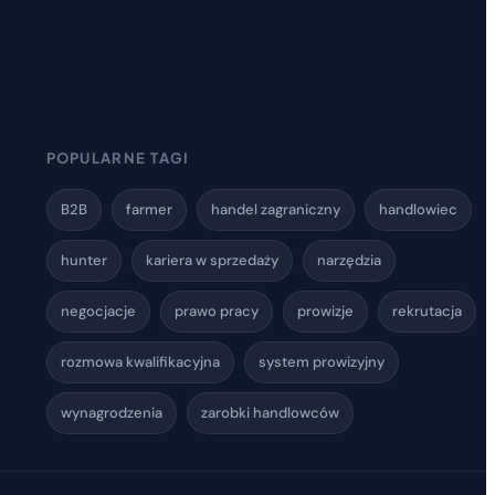
POPULARNE TAGI
B2B
farmer
handel zagraniczny
handlowiec
hunter
kariera w sprzedaży
narzędzia
negocjacje
prawo pracy
prowizje
rekrutacja
rozmowa kwalifikacyjna
system prowizyjny
wynagrodzenia
zarobki handlowców