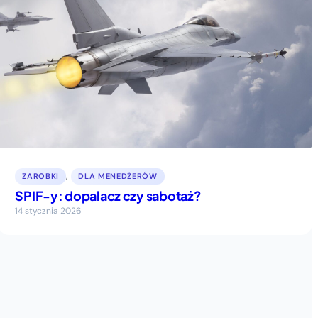
ZAROBKI
, 
DLA MENEDŻERÓW
SPIF-y: dopalacz czy sabotaż?
14 stycznia 2026