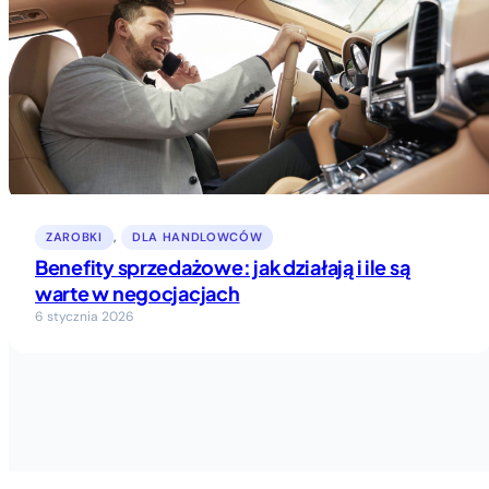
ZAROBKI
, 
DLA HANDLOWCÓW
Benefity sprzedażowe: jak działają i ile są
warte w negocjacjach
6 stycznia 2026