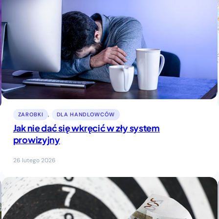
ZAROBKI
, 
DLA HANDLOWCÓW
Jak nie dać się wkręcić w zły system
prowizyjny
26 lutego 2026