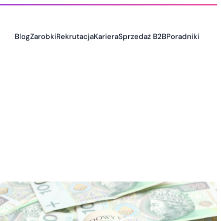
Blog
Zarobki
Rekrutacja
Kariera
Sprzedaż B2B
Poradniki