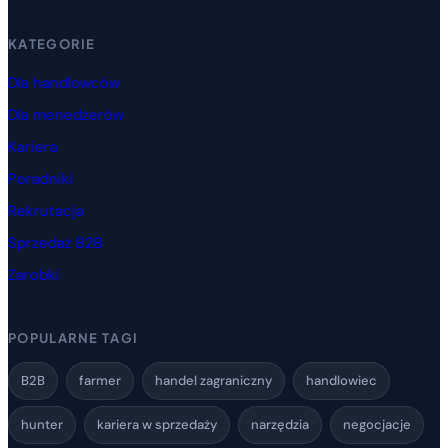
KATEGORIE
Dla handlowców
Dla menedżerów
Kariera
Poradniki
Rekrutacja
Sprzedaż B2B
Zarobki
POPULARNE TAGI
B2B
farmer
handel zagraniczny
handlowiec
hunter
kariera w sprzedaży
narzędzia
negocjacje