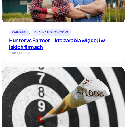
ZAROBKI
, 
DLA HANDLOWCÓW
Hunter vs Farmer – kto zarabia więcej i w
jakich firmach
11 lutego 2026