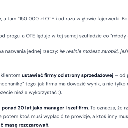
e, a tam “150 000 zł OTE i od razu w głowie fajerwerki. B
od progu, a OTE ląduje w tej samej szufladzie co “młody
óba nazwania jednej rzeczy:
ile realnie możesz zarobić, jeś
.
 klientom
ustawiać firmy od strony sprzedażowej
– od p
chanikę” tego, jak firma ma dowozić wynik, a nie tylko o
ecie nieźle wykorzystać :).
i
ponad 20 lat jako manager i szef firm
. To oznacza, że r
e potem ktoś musi wypłacić te prowizje, a ktoś inny musi
zić masę rozczarowań
.