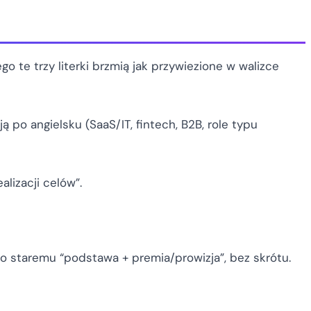
go te trzy literki brzmią jak przywiezione w walizce
ą po angielsku (SaaS/IT, fintech, B2B, role typu
alizacji celów”.
po staremu “podstawa + premia/prowizja”, bez skrótu.