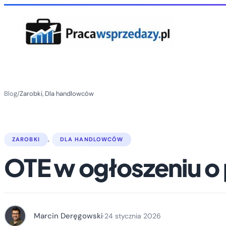
Blog
/
Zarobki
, 
Dla handlowców
ZAROBKI
, 
DLA HANDLOWCÓW
OTE w ogłoszeniu o p
Marcin Deręgowski
·
24 stycznia 2026