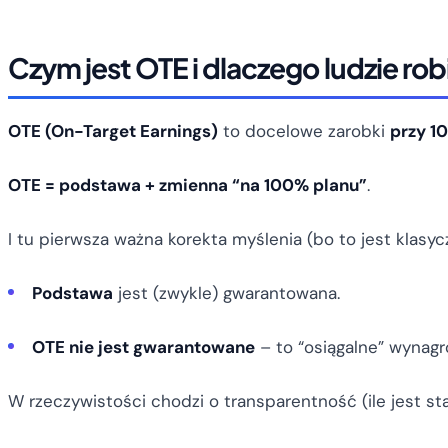
Czym jest OTE i dlaczego ludzie robi
OTE (On-Target Earnings)
to docelowe zarobki
przy 10
OTE = podstawa + zmienna “na 100% planu”
.
I tu pierwsza ważna korekta myślenia (bo to jest klasyc
Podstawa
jest (zwykle) gwarantowana.
OTE nie jest gwarantowane
– to “osiągalne” wynagro
W rzeczywistości chodzi o transparentność (ile jest stałe