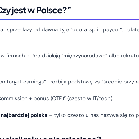
zy jest w Polsce?”
at sprzedaży od dawna żyje “quota, split, payout”. I dlate
 w firmach, które działają “międzynarodowo” albo rekrutuj
on target earnings” i rozbija podstawę vs “średnie przy re
Commission + bonus (OTE)” (często w IT/tech).
 najbardziej polska
– tylko często u nas nazywa się to 