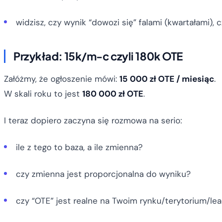
widzisz, czy wynik “dowozi się” falami (kwartałami), c
Przykład: 15k/m-c czyli 180k OTE
Załóżmy, że ogłoszenie mówi:
15 000 zł OTE / miesiąc
.
W skali roku to jest
180 000 zł OTE
.
I teraz dopiero zaczyna się rozmowa na serio:
ile z tego to baza, a ile zmienna?
czy zmienna jest proporcjonalna do wyniku?
czy “OTE” jest realne na Twoim rynku/terytorium/le