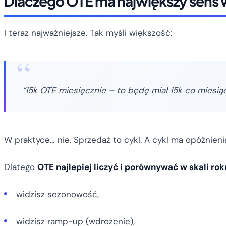
Dlaczego OTE ma największy sens w 
I teraz najważniejsze. Tak myśli większość:
“15k OTE miesięcznie – to będę miał 15k co miesiąc
W praktyce… nie. Sprzedaż to cykl. A cykl ma opóźnieni
Dlatego
OTE najlepiej liczyć i porównywać w skali rok
widzisz sezonowość,
widzisz ramp-up (wdrożenie),