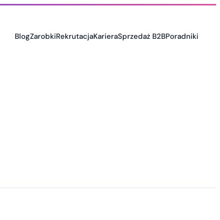
Blog
Zarobki
Rekrutacja
Kariera
Sprzedaż B2B
Poradniki