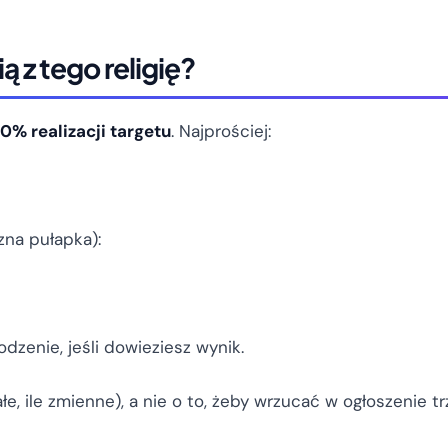
ą z tego religię?
0% realizacji targetu
. Najprościej:
zna pułapka):
dzenie, jeśli dowieziesz wynik.
, ile zmienne), a nie o to, żeby wrzucać w ogłoszenie trzy