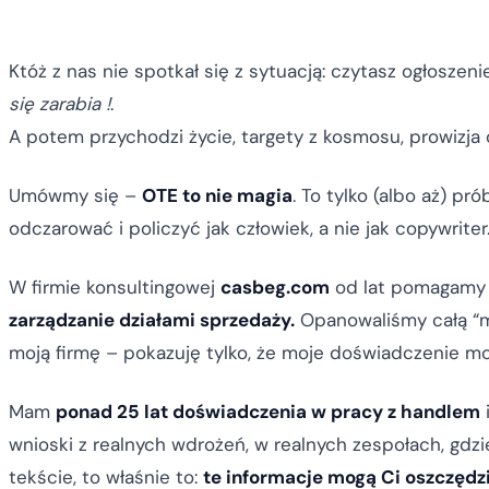
Któż z nas nie spotkał się z sytuacją: czytasz ogłoszeni
się zarabia !
.
A potem przychodzi życie, targety z kosmosu, prowizja 
Umówmy się –
OTE to nie magia
. To tylko (albo aż) pr
odczarować i policzyć jak człowiek, a nie jak copywriter
W firmie konsultingowej
casbeg.com
od lat pomagamy
zarządzanie działami sprzedaży.
Opanowaliśmy całą “me
moją firmę – pokazuję tylko, że moje doświadczenie moż
Mam
ponad 25 lat doświadczenia w pracy z handlem
wnioski z realnych wdrożeń, w realnych zespołach, gdzi
tekście, to właśnie to:
te informacje mogą Ci oszczęd