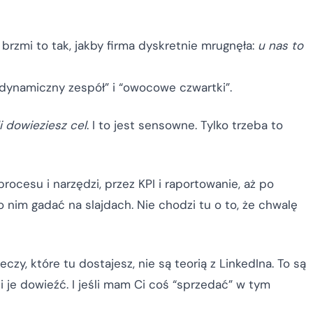
o brzmi to tak, jakby firma dyskretnie mrugnęła:
u nas to
 dynamiczny zespół” i “owocowe czwartki”.
li dowieziesz cel
. I to jest sensowne. Tylko trzeba to
rocesu i narzędzi, przez KPI i raportowanie, aż po
 nim gadać na slajdach. Nie chodzi tu o to, że chwalę
zeczy, które tu dostajesz, nie są teorią z LinkedIna. To są
 je dowieźć. I jeśli mam Ci coś “sprzedać” w tym