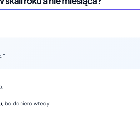
skali roku a nie miesiąca?
.”
a.
u
, bo dopiero wtedy: