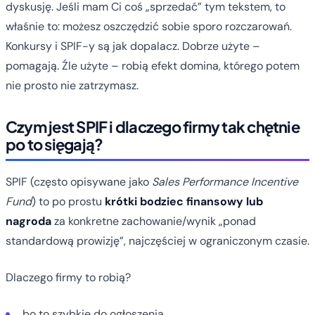
dyskusję. Jeśli mam Ci coś „sprzedać” tym tekstem, to
właśnie to: możesz oszczędzić sobie sporo rozczarowań.
Konkursy i SPIF-y są jak dopalacz. Dobrze użyte –
pomagają. Źle użyte – robią efekt domina, którego potem
nie prosto nie zatrzymasz.
Czym jest SPIF i dlaczego firmy tak chętnie
po to sięgają?
SPIF (często opisywane jako
Sales Performance Incentive
Fund
) to po prostu
krótki bodziec finansowy lub
nagroda
za konkretne zachowanie/wynik „ponad
standardową prowizję”, najczęściej w ograniczonym czasie.
Dlaczego firmy to robią?
bo to szybkie do ogłoszenia,