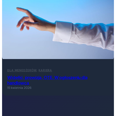
DLA MENEDŻERÓW
, 
KARIERA
Widełki, prowizja, OTE. W ogłoszeniu dla
handlowca
15 kwietnia 2026