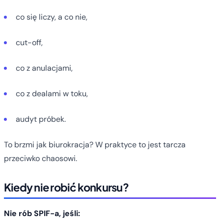
co się liczy, a co nie,
cut-off,
co z anulacjami,
co z dealami w toku,
audyt próbek.
To brzmi jak biurokracja? W praktyce to jest tarcza
przeciwko chaosowi.
Kiedy nie robić konkursu?
Nie rób SPIF-a, jeśli: