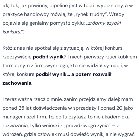
idą tak, jak powinny, pipeline jest w teorii wypełniony, a w
praktyce handlowcy mówią, że „rynek trudny”. Wtedy
pojawia się genialny pomysł z cyklu:
„zróbmy szybki
konkurs!”
.
Któż z nas nie spotkał się z sytuacją, w której konkurs
rzeczywiście
podbił wynik
? I niech pierwszy rzuci kubkiem
termicznym z firmowym logo, kto nie widział sytuacji, w
której konkurs
podbił wynik… a potem rozwalił
zachowania
.
I teraz ważna rzecz o mnie, zanim przejdziemy dalej: mam
ponad 25 lat doświadczenia w sprzedaży i ponad 20 jako
manager i szef firm. To, co tu czytasz, to nie akademicka
rozważania, tylko wnioski z „prawdziwego życia” – z
wdrożeń, gdzie człowiek musi dowieźć wynik, a nie wygrać