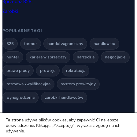
Sprzedaż B2B
Zarobki
POPULARNE TAGI
B2B
farmer
handel zagraniczny
handlowiec
hunter
kariera w sprzedaży
narzędzia
negocjacje
prawo pracy
prowizje
rekrutacja
rozmowa kwalifikacyjna
system prowizyjny
wynagrodzenia
zarobki handlowców
Ta strona używa plików cookies, aby zapewnić Ci najlepsze
Polityka
© 2026 Praca w Sprzedaży. Wszelkie prawa
doświadczenie. Klikając „Akceptuję", wyrażasz zgodę na ich
zastrzeżone.
używanie.
Prywatności