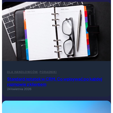
DLA HANDLOWCÓW
, 
PORADNIKI
Standard notatek w CRM. Co wpisywać po każdej
rozmowie z klientem
24 kwietnia 2026