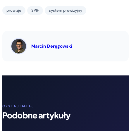
prowizje
SPIF
system prowizyjny
Marcin Deręgowski
CZYTAJ DALEJ
Podobne artykuły