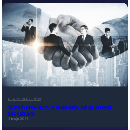
DLA MENEDŻERÓW
System prowizyjny w sprzedaży. Jak go ustawić,
żeby działał
4 maja 2026