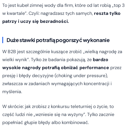
To jest kubeł zimnej wody dla firm, które od lat robią „top 3
w kwartale”. Czyli: nagradzasz tych samych,
reszta tylko
patrzy i uczy się bezradności.
Duże stawki potrafią pogorszyć wykonanie
W B2B jest szczególnie kuszące zrobić „wielką nagrodę za
wielki wynik”. Tylko że badania pokazują, że
bardzo
wysokie nagrody potrafią obniżać performance
przez
presję i błędy decyzyjne (choking under pressure),
zwłaszcza w zadaniach wymagających koncentracji i
myślenia.
W skrócie: jak zrobisz z konkursu teleturniej o życie, to
część ludzi nie „wzniesie się na wyżyny”. Tylko zacznie
popełniać głupie błędy albo kombinować.